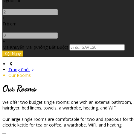
Người lớn
-
+
Trẻ em
-
+
Mã Khuyến Mãi
(
Không Bắt Buộc
)
Trang Chủ
Our Rooms
Our Rooms
We offer two budget single rooms: one with an external bathroom, an
hairdryer, bed linens, towels, a wardrobe, heating, and WiFi.
Our large single rooms are comfortable for two and spacious for the 
electric kettle for tea or coffee, a wardrobe, WiFi, and heating.