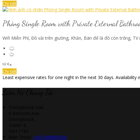
Chi tiết
Phòng Single Room with Private External Bathro
Wifi Miễn Phí
,
Đồ vải trên giường
,
Khăn
,
Bàn để là đồ còn trống
,
TV 
từ
€
*
Chi tiết
Least expensive rates for one night in the next 30 days. Availability
Liên Hệ Chúng Tôi
Donnybrook Hall,
6 Belmont Ave,
Donnybrook,
Dublin 4,
D04 Y184
Điện Thoại
:
+353 894856356