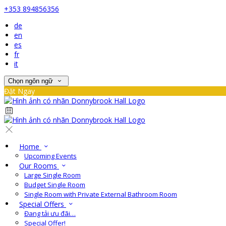
+353 894856356
de
en
es
fr
it
Chọn ngôn ngữ
Đặt Ngay
Home
Upcoming Events
Our Rooms
Large Single Room
Budget Single Room
Single Room with Private External Bathroom Room
Special Offers
Đang tải ưu đãi…
Special Offer!