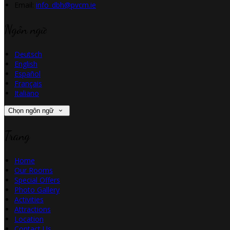
Email:
info_dbh@pvcm.ie
Ngôn ngữ
Deutsch
English
Español
Français
Italiano
Chọn ngôn ngữ
Trang
Home
Our Rooms
Special Offers
Photo Gallery
Activities
Attractions
Location
Contact Us