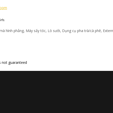
om
mà hình phẳng
,
Máy sấy tóc
,
Lò sưởi
,
Dụng cụ pha trà/cà phê
, Exter
 is not guaranteed