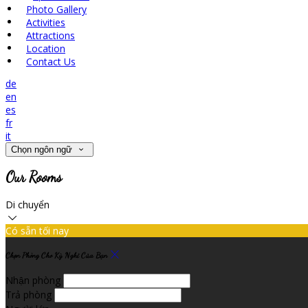
Photo Gallery
Activities
Attractions
Location
Contact Us
de
en
es
fr
it
Chọn ngôn ngữ
Our Rooms
Di chuyển
Có sẵn tối nay
Chọn Phòng Cho Kỳ Nghỉ Của Bạn
Nhận phòng
Trả phòng