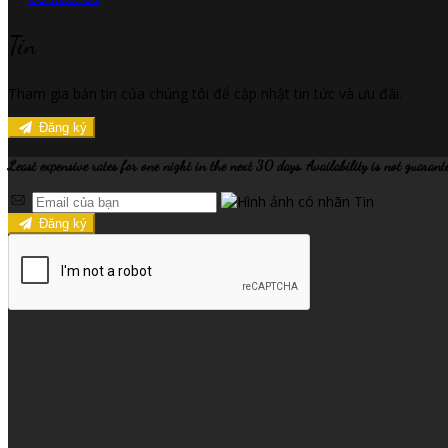
Tin
Tham gia bản tin của chúng tôi để cập nhật tin tức và ưu đãi.
Đăng ký
Least expensive rates for one night in the next 30 days. Availability is not guarant
Đăng ký