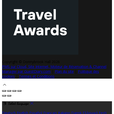
Copyright ©
Donnybrook Hall 2026
PMS sur Cloud, Site Internet, Moteur de Réservation & Channel
Manager par GuestDiary.com
|
Plan du site
|
Politique des
cookies
|
Termes et Conditions
Select language
Deutsch
English
Español
Français
Italiano
Dansk
Ελληνικά
Eesti