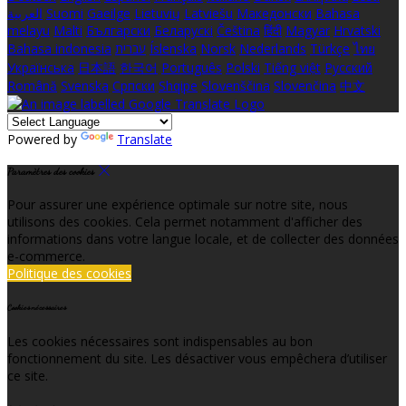
العربية
Suomi
Gaeilge
Lietuvių
Latviešu
Македонски
Bahasa
melayu
Malti
Български
Беларускі
Čeština
हिंदी
Magyar
Hrvatski
Bahasa indonesia
עברית
Íslenska
Norsk
Nederlands
Türkçe
ไทย
Українська
日本語
한국어
Português
Polski
Tiếng việt
Русский
Română
Svenska
Српски
Shqipe
Slovenščina
Slovenčina
中文
Powered by
Translate
Paramètres des cookies
Pour assurer une expérience optimale sur notre site, nous
utilisons des cookies. Cela permet notamment d'afficher des
informations dans votre langue locale, et de collecter des données
e-commerce.
Politique des cookies
Cookies nécessaires
Les cookies nécessaires sont indispensables au bon
fonctionnement du site. Les désactiver vous empêchera d’utiliser
ce site.