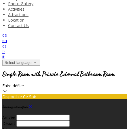
Photo Gallery
Activities
Attractions
Location
Contact Us
de
en
es
fr
it
Select language
Single Room with Private External Bathroom Room
Faire défiler
Disponible Ce Soir
Réservez votre séjour
Arrivée
Départ