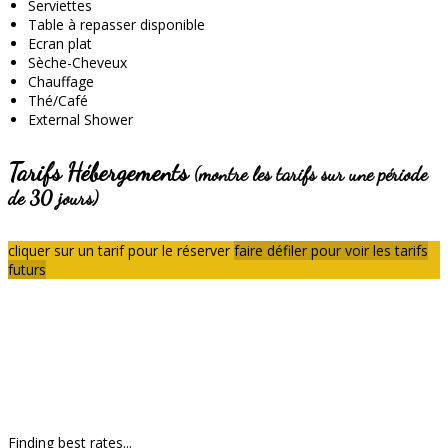
Serviettes
Table à repasser disponible
Ecran plat
Sèche-Cheveux
Chauffage
Thé/Café
External Shower
Tarifs Hébergements
(montre les tarifs sur une période
de 30 jours)
cliquer sur un tarif pour le réserver
faire défiler pour voir les tarifs
futurs
Finding best rates...