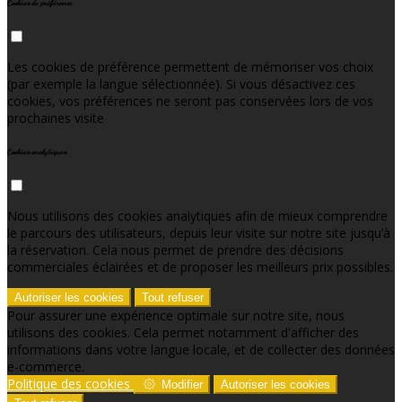
Cookies de préférence
Les cookies de préférence permettent de mémoriser vos choix
(par exemple la langue sélectionnée). Si vous désactivez ces
cookies, vos préférences ne seront pas conservées lors de vos
prochaines visite
Cookies analytiques
Nous utilisons des cookies analytiques afin de mieux comprendre
le parcours des utilisateurs, depuis leur visite sur notre site jusqu’à
la réservation. Cela nous permet de prendre des décisions
commerciales éclairées et de proposer les meilleurs prix possibles.
Autoriser les cookies
Tout refuser
Pour assurer une expérience optimale sur notre site, nous
utilisons des cookies. Cela permet notamment d'afficher des
informations dans votre langue locale, et de collecter des données
e-commerce.
Politique des cookies
Modifier
Autoriser les cookies