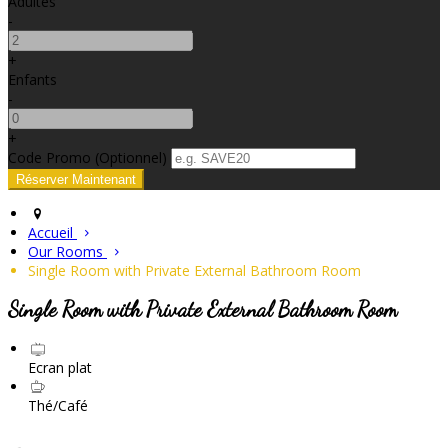
Adultes
-
+
Enfants
-
+
Code Promo
(
Optionnel
)
Accueil
Our Rooms
Single Room with Private External Bathroom Room
Single Room with Private External Bathroom Room
Ecran plat
Thé/Café