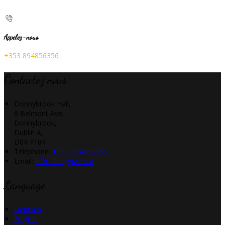
Appelez-nous
+353 894856356
Contactez nous
Donnybrook Hall,
6 Belmont Ave,
Donnybrook,
Dublin 4,
D04 Y184
Téléphone
:
+353 894856356
Email:
info_dbh@pvcm.ie
Language
Deutsch
English